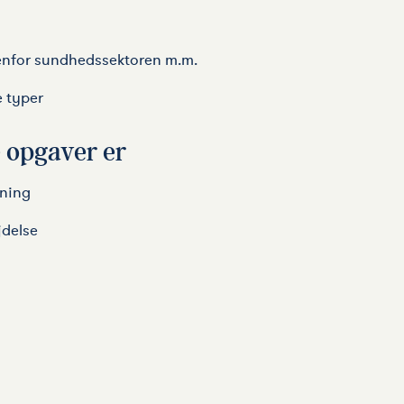
enfor sundhedssektoren m.m.
 typer
 opgaver er
ning
delse