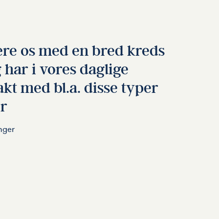
ere os med en bred kreds
 har i vores daglige
kt med bl.a. disse typer
r
nger