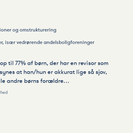
ioner og omstrukturering
er, især vedrørende andelsboligforeninger
 op til 77% af børn, der har en revisor som
 synes at han/hun er akkurat lige så sjov,
lle andre børns forældre…
ghed