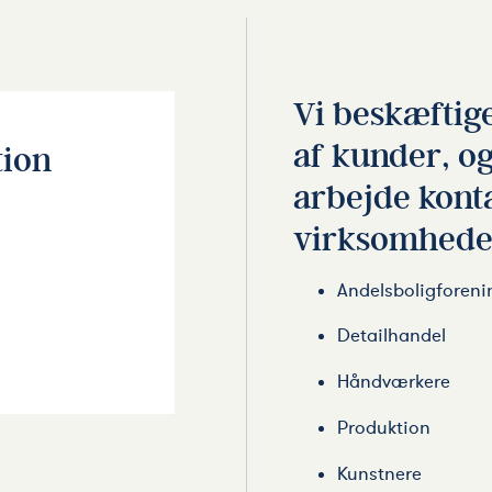
Vi beskæftig
af kunder, og
tion
arbejde konta
virksomhede
Andelsboligforeni
Detailhandel
Håndværkere
Produktion
Kunstnere