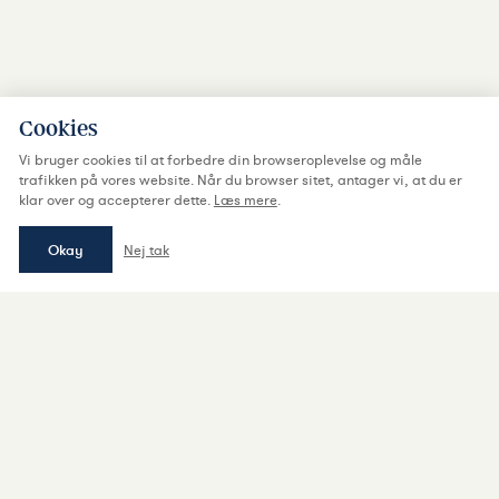
Cookies
Vi bruger cookies til at forbedre din browseroplevelse og måle
trafikken på vores website. Når du browser sitet, antager vi, at du er
klar over og accepterer dette.
Læs mere
.
Okay
Nej tak
Tilmeld dig nyt fra Revision2 og få
nyheder direkte i din
mailboks